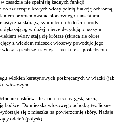
 zasadzie nie spełniają żadnych funkcji
e do zwierząt u których włosy pełnią funkcję ochronną
łaniem promieniowania słonecznego i insektami.
elastyczna skóra,są symbolem młodości i urody
 upiększającą, w dużej mierze decydują o naszym
iekiem włosy stają się krótsze (skraca się okres
niejący z wiekiem mieszek włosowy powoduje jego
 włosy są słabsze i siwieją - na skutek upośledzenia
regu włókien keratynowych poskręcanych w wiązki (jak
szku włosowym.
ębienie naskórka. Jest on otoczony gęstą siecią
ją bodźce. Do mieszka włosowego uchodzą też liczne
wydostaje się z mieszka na powierzchnię skóry. Nadaje
zący odcień (połysk).