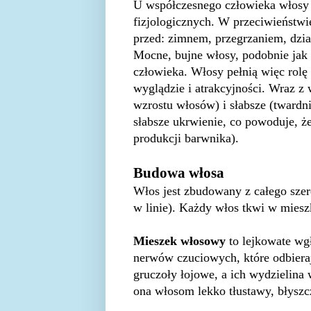
U współczesnego człowieka włosy w
fizjologicznych. W przeciwieństwi
przed: zimnem, przegrzaniem, dzia
Mocne, bujne włosy, podobnie jak 
człowieka. Włosy pełnią więc rolę
wyglądzie i atrakcyjności. Wraz z w
wzrostu włosów) i słabsze (tward
słabsze ukrwienie, co powoduje, że
produkcji barwnika).
Budowa włosa
Włos jest zbudowany z całego sze
w linie). Każdy włos tkwi w mie
Mieszek włosowy
to lejkowate wgł
nerwów czuciowych, które odbiera
gruczoły łojowe, a ich wydzielina 
ona włosom lekko tłustawy, błyszc