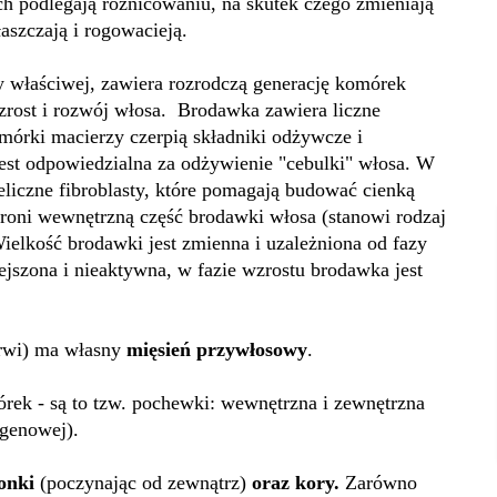
h podlegają różnicowaniu, na skutek czego zmieniają
aszczają i rogowacieją.
ry właściwej, zawiera rozrodczą generację komórek
wzrost i rozwój włosa. Brodawka zawiera liczne
mórki macierzy czerpią składniki odżywcze i
est odpowiedzialna za odżywienie "cebulki" włosa. W
eliczne fibroblasty, które pomagają budować cienką
hroni wewnętrzną część brodawki włosa (stanowi rodzaj
Wielkość brodawki jest zmienna i uzależniona od fazy
jszona i nieaktywna, w fazie wzrostu brodawka jest
brwi) ma własny
mięsień przywłosowy
.
rek - są to tzw. pochewki: wewnętrzna i zewnętrzna
agenowej).
onki
(poczynając od zewnątrz)
oraz kory.
Zarówno