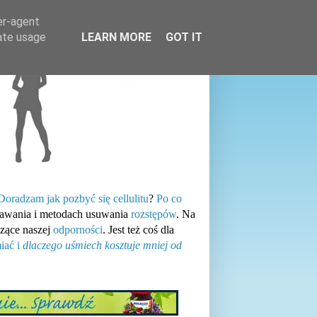
er-agent
rate usage
LEARN MORE
GOT IT
Doradzam jak pozbyć się cellulitu
?
Po co
tawania i metodach usuwania
rozstępów
. Na
zące naszej
odporności
. Jest też coś dla
iać i
dlaczego uśmiech kosztuje mniej od