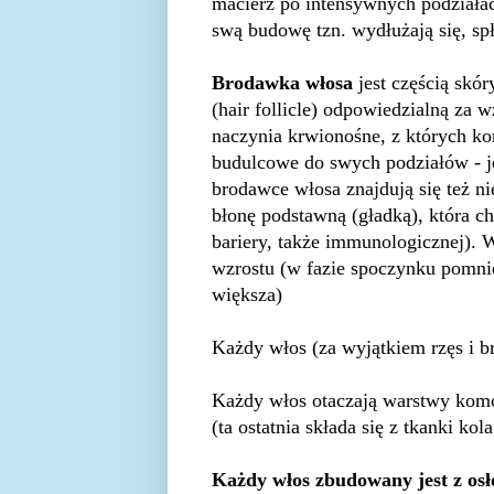
macierz po intensywnych podziałac
swą budowę tzn. wydłużają się, spł
Brodawka włosa
jest częścią skó
(hair follicle) odpowiedzialną za 
naczynia krwionośne, z których ko
budulcowe do swych podziałów - j
brodawce włosa znajdują się też ni
błonę podstawną (gładką), która c
bariery, także immunologicznej). 
wzrostu (w fazie spoczynku pomnie
większa)
Każdy włos (za wyjątkiem rzęs i 
Każdy włos otaczają warstwy komó
(ta ostatnia składa się z tkanki kol
Każdy włos zbudowany jest z osł