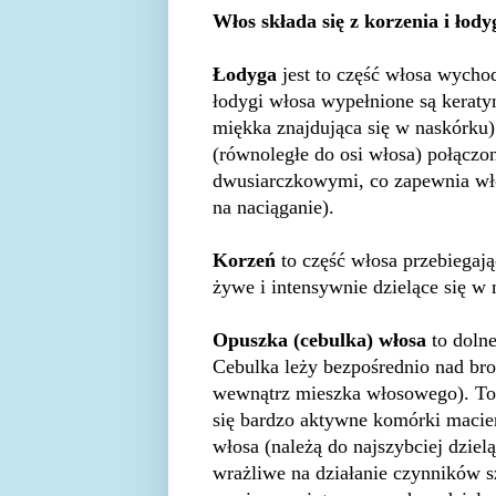
Włos składa się z korzenia i łodyg
Łodyga
jest to część włosa wych
łodygi włosa wypełnione są keraty
miękka znajdująca się w naskórku)
(równoległe do osi włosa) połączo
dwusiarczkowymi, co zapewnia wł
na naciąganie).
Korzeń
to część włosa przebiegają
żywe i intensywnie dzielące się 
Opuszka (cebulka) włosa
to dolne
Cebulka leży bezpośrednio nad bro
wewnątrz mieszka włosowego). To 
się bardzo aktywne komórki macier
włosa (należą do najszybciej dziel
wrażliwe na działanie czynników s