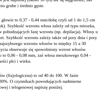
io grube i średnio gęste.
 głowie to 0,37 - 0,44 mm/dobę czyli od 1 do 1,5 cm
rok). Szybkość wzrostu włosa zależy od typu mieszka,
ów pobudzających fazę wzrostu (np. depilacja). Włosy u
et. Szybkość wzrostu zależy także od pory dnia i pory
 najszybszego wzrostu włosów to między 15 a 30
 życia obserwuje się spowolniony wzrost włosów.
o to 0,06 - 0,08 mm, zaś włosa meszkowego 0,04 -
ści płci i wieku.
w (fizjologiczna) to od 40 do 100. W fazie
o 30%. O czynnikach powodujących nadmierne
wej i telogenowej napiszę poniżej.