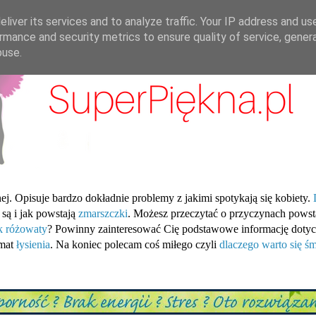
liver its services and to analyze traffic. Your IP address and us
rmance and security metrics to ensure quality of service, gene
buse.
ej. Opisuje bardzo dokładnie problemy z jakimi spotykają się kobiety.
 są i jak powstają
zmarszczki
. Możesz przeczytać o przyczynach pows
ik różowaty
? Powinny zainteresować Cię podstawowe informację dotyc
emat
łysienia
. Na koniec polecam coś miłego czyli
dlaczego warto się śm