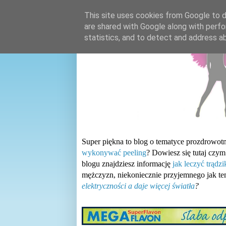
This site uses cookies from Google to de
are shared with Google along with perfo
statistics, and to detect and address a
Super piękna to blog o tematyce prozdrowotn
wykonywać peeling
? Dowiesz się tutaj czym
blogu znajdziesz informację
jak leczyć trądz
mężczyzn, niekoniecznie przyjemnego jak t
elektryczności a daje więcej światła
?