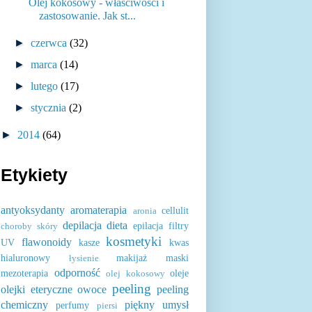
Olej kokosowy - właściwości i
zastosowanie. Jak st...
►
czerwca
(32)
►
marca
(14)
►
lutego
(17)
►
stycznia
(2)
►
2014
(64)
Etykiety
antyoksydanty
aromaterapia
cellulit
aronia
depilacja
dieta
epilacja
filtry
choroby skóry
kosmetyki
flawonoidy
UV
kasze
kwas
hialuronowy
makijaż
maski
łysienie
odporność
mezoterapia
oleje
olej kokosowy
peeling
olejki eteryczne
owoce
peeling
chemiczny
piękny umysł
perfumy
piersi