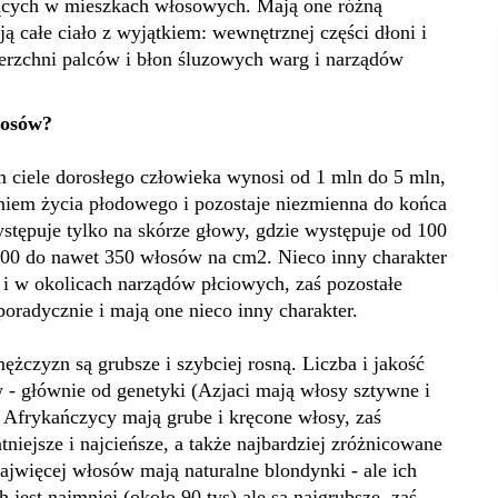
ących w mieszkach włosowych. Mają one różną
ą całe ciało z wyjątkiem: wewnętrznej części dłoni i
rzchni palców i błon śluzowych warg i narządów
włosów?
 ciele dorosłego człowieka wynosi od 1 mln do 5 mln,
dniem życia płodowego i pozostaje niezmienna do końca
stępuje tylko na skórze głowy, gdzie występuje od 100
200 do nawet 350 włosów na cm2. Nieco inny charakter
i w okolicach narządów płciowych, zaś pozostałe
poradycznie i mają one nieco inny charakter.
mężczyzn są grubsze i szybciej rosną. Liczba i jakość
- głównie od genetyki (Azjaci mają włosy sztywne i
 Afrykańczycy mają grube i kręcone włosy, zaś
niejsze i najcieńsze, a także najbardziej zróżnicowane
ajwięcej włosów mają naturalne blondynki - ale ich
 jest najmniej (około 90 tys) ale są najgrubsze, zaś