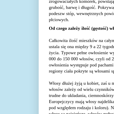
zrogowaciałych komórek, powstaj
grubość, barwę i długość. Pokrywaj
podeszw stóp, wewnętrznych powie
płciowych.
Od czego zależy ilość (gęstość) 
Całkowita ilość mieszków na całym
ustala się ona między 9 a 22 tygo
życia. Typowe pełne owłosienie wy
000 do 150 000 włosów, czyli od 
owłosienia występuje pod pachami 
regiony ciała pokryte są włosami s
Włosy dłużej żyją u kobiet, zaś u 
włosów zależy od wielu czynników 
trudne do układania, ciemnoskórzy
Europejczycy mają włosy najdelikat
pod względem rodzaju i koloru). N
włosy są najcieńsze, włosów rudych