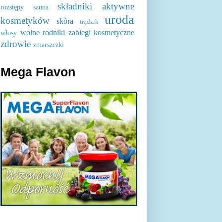
składniki aktywne
rozstępy
sauna
uroda
kosmetyków
skóra
trądzik
wolne rodniki
zabiegi kosmetyczne
włosy
zdrowie
zmarszczki
Mega Flavon