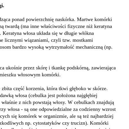
i.
odząca ponad powierzchnię naskórka. Martwe komórki
ną twardą (ma inne właściwości fizyczne niż keratyna
. Keratyna włosa układa się w długie włókna
ne licznymi wiązaniami, czyli tzw. mostkami
osom bardzo wysoką wytrzymałość mechaniczną (np.
ca ukośnie przez skórę i tkankę podskórną, zawierająca
w mieszku włosowym komórki.
 zbita część korzenia, która tkwi głęboko w skórze.
dawką włosa (cebulka jest położona najgłębiej
właśnie z nich powstają włosy. W cebulkach znajdują
zy włosa - są one odpowiedzialne za codzienny wzrost
ących się komórek w organizmie, ale są też najbardziej
zkodliwych np. cytostatyków czy trucizn). Komórki