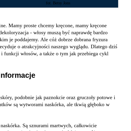
fot. Betsy Jons
ralne. Mamy proste chcemy kręcone, mamy kręcone
 dekoloryzacja - włosy muszą być naprawdę bardzo
kim je poddajemy. Ale cóż dobrze dobrana fryzura
decyduje o atrakcyjności naszego wyglądu. Dlatego dziś
i funkcji włosów, a także o tym jak przebiega cykl
informacje
skóry, podobnie jak paznokcie oraz gruczoły potowe i
datków są wytworami naskórka, ale tkwią głęboko w
naskórka. Są sznurami martwych, całkowicie