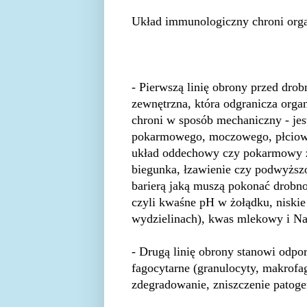
Układ immunologiczny chroni orga
- Pierwszą linię obrony przed dro
zewnętrzna, która odgranicza org
chroni w sposób mechaniczny - jes
pokarmowego, moczowego, płcioweg
układ oddechowy czy pokarmowy z 
biegunka, łzawienie czy podwyższon
barierą jaką muszą pokonać drobno
czyli kwaśne pH w żołądku, niskie
wydzielinach), kwas mlekowy i Na
- Drugą linię obrony stanowi odpo
fagocytarne (granulocyty, makrofa
zdegradowanie, zniszczenie patoge