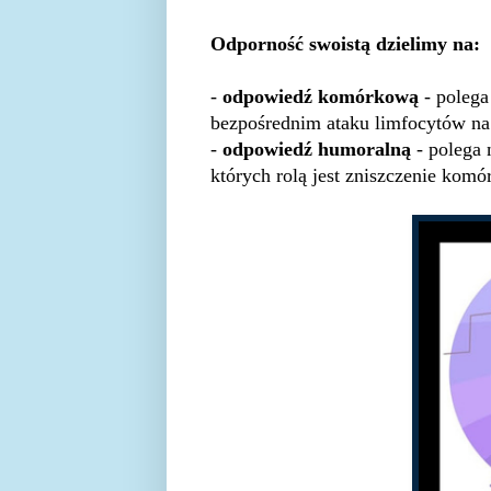
Odporność swoistą dzielimy na:
-
odpowiedź komórkową
- poleg
bezpośrednim ataku limfocytów na
-
odpowiedź humoralną
- polega 
których rolą jest zniszczenie kom