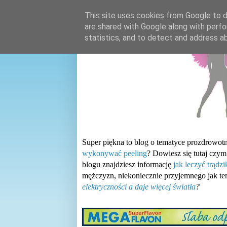
This site uses cookies from Google to de
are shared with Google along with perfo
statistics, and to detect and address a
Super piękna to blog o tematyce prozdrowotn
wykonywać peeling
? Dowiesz się tutaj czym
blogu znajdziesz informację
jak leczyć trądz
mężczyzn, niekoniecznie przyjemnego jak t
elektryczności a daje więcej światła
?