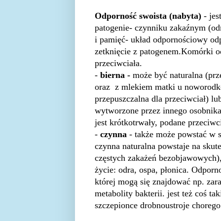
Odporność swoista (nabyta)
- je
patogenie- czynniku zakaźnym (odr
i pamięć- układ odpornościowy odp
zetknięcie z patogenem.Komórki od
przeciwciała.
-
bierna -
może być naturalna (prz
oraz z mlekiem matki u noworodkó
przepuszczalna dla przeciwciał) lu
wytworzone przez innego osobnika 
jest krótkotrwały, podane przeciwc
-
czynna
- także może powstać w s
czynna naturalna powstaje na skut
częstych zakażeń bezobjawowych), 
życie: odra, ospa, płonica. Odpor
której mogą się znajdować np. zara
metabolity bakterii. jest też coś ta
szczepionce drobnoustroje chorego