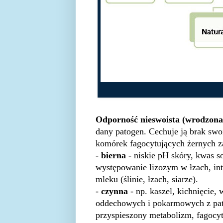
Odporność nieswoista (wrodzon
dany patogen. Cechuje ją brak swo
komórek fagocytujących żernych za
-
bierna
- niskie pH skóry, kwas 
występowanie lizozym w łzach, inte
mleku (ślinie, łzach, siarze).
-
czynna
- np. kaszel, kichnięcie
oddechowych i pokarmowych z pat
przyspieszony metabolizm, fagocyt