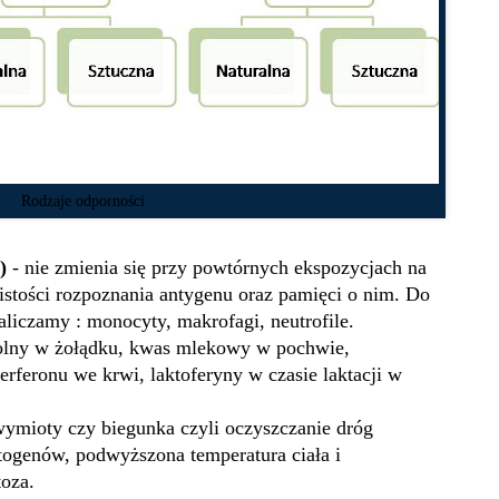
Rodzaje odporności
a)
- nie zmienia się przy powtórnych ekspozycjach na
istości rozpoznania antygenu oraz pamięci o nim. Do
liczamy : monocyty, makrofagi, neutrofile.
solny w żołądku, kwas mlekowy w pochwie,
rferonu we krwi, laktoferyny w czasie laktacji w
, wymioty czy biegunka czyli oczyszczanie dróg
ogenów, podwyższona temperatura ciała i
oza.