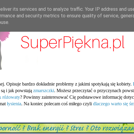
liver its services and to analyze traffic. Your IP address and us
rmance and security metrics to ensure quality of service, gene
buse.
ej. Opisuje bardzo dokładnie problemy z jakimi spotykają się kobiety.
 są i jak powstają
zmarszczki
. Możesz przeczytać o przyczynach pows
ik różowaty
? Powinny zainteresować Cię podstawowe informację dotyc
emat
łysienia
. Na koniec polecam coś miłego czyli
dlaczego warto się śm