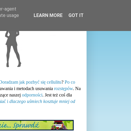
er-agent
rate usage
LEARN MORE
GOT IT
Doradzam jak pozbyć się cellulitu
?
Po co
tawania i metodach usuwania
rozstępów
. Na
zące naszej
odporności
. Jest też coś dla
iać i
dlaczego uśmiech kosztuje mniej od