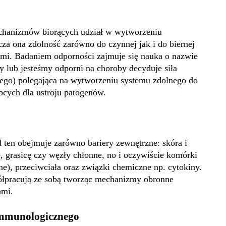
echanizmów biorących udział w wytworzeniu
a ona zdolność zarówno do czynnej jak i do biernej
mi. Badaniem odporności zajmuje się nauka o nazwie
 lub jesteśmy odporni na choroby decyduje siła
go) polegająca na wytworzeniu systemu zdolnego do
bcych dla ustroju patogenów.
ad ten obejmuje zarówno bariery zewnętrzne: skóra i
ę, grasicę czy węzły chłonne, no i oczywiście komórki
rne), przeciwciała oraz związki chemiczne np. cytokiny.
łpracują ze sobą tworząc mechanizmy obronne
ami.
immunologicznego