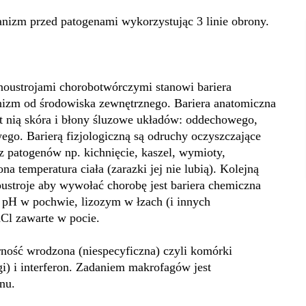
nizm przed patogenami wykorzystując 3 linie obrony.
bnoustrojami chorobotwórczymi stanowi bariera
anizm od środowiska zewnętrznego. Bariera anatomiczna
t nią skóra i błony śluzowe układów: oddechowego,
o. Barierą fizjologiczną są odruchy oczyszczające
patogenów np. kichnięcie, kaszel, wymioty,
a temperatura ciała (zarazki jej nie lubią). Kolejną
ustroje aby wywołać chorobę jest bariera chemiczna
 pH w pochwie, lizozym w łzach (i innych
Cl zawarte w pocie.
rność wrodzona (niespecyficzna) czyli komórki
gi) i interferon. Zadaniem makrofagów jest
nu.