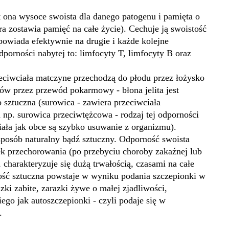
st ona wysoce swoista dla danego patogenu i pamięta o
a zostawia pamięć na całe życie). Cechuje ją swoistość
owiada efektywnie na drugie i każde kolejne
porności nabytej to: limfocyty T, limfocyty B oraz
eciwciała matczyne przechodzą do płodu przez łożysko
w przez przewód pokarmowy - błona jelita jest
b sztuczna (surowica - zawiera przeciwciała
np. surowica przeciwtężcowa - rodzaj tej odporności
iała jak obce są szybko usuwanie z organizmu).
posób naturalny bądź sztuczny. Odporność swoista
ek przechorowania (po przebyciu choroby zakaźnej lub
charakteryzuje się dużą trwałością, czasami na całe
ność sztuczna powstaje w wyniku podania szczepionki w
zki zabite, zarazki żywe o małej zjadliwości,
kiego jak autoszczepionki - czyli podaje się w
.