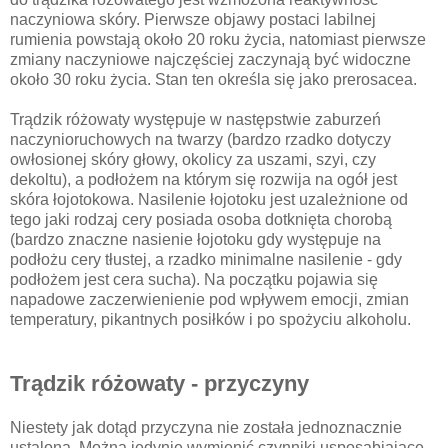
naczyniowa skóry. Pierwsze objawy postaci labilnej
rumienia powstają około 20 roku życia, natomiast pierwsze
zmiany naczyniowe najczęściej zaczynają być widoczne
około 30 roku życia. Stan ten określa się jako prerosacea.
Trądzik różowaty występuje w następstwie zaburzeń
naczynioruchowych na twarzy (bardzo rzadko dotyczy
owłosionej skóry głowy, okolicy za uszami, szyi, czy
dekoltu), a podłożem na którym się rozwija na ogół jest
skóra łojotokowa. Nasilenie łojotoku jest uzależnione od
tego jaki rodzaj cery posiada osoba dotknięta chorobą
(bardzo znaczne nasienie łojotoku gdy występuje na
podłożu cery tłustej, a rzadko minimalne nasilenie - gdy
podłożem jest cera sucha). Na początku pojawia się
napadowe zaczerwienienie pod wpływem emocji, zmian
temperatury, pikantnych posiłków i po spożyciu alkoholu.
Trądzik różowaty - przyczyny
Niestety jak dotąd przyczyna nie została jednoznacznie
ustalona. Można jedynie wymienić czynniki usposabiające