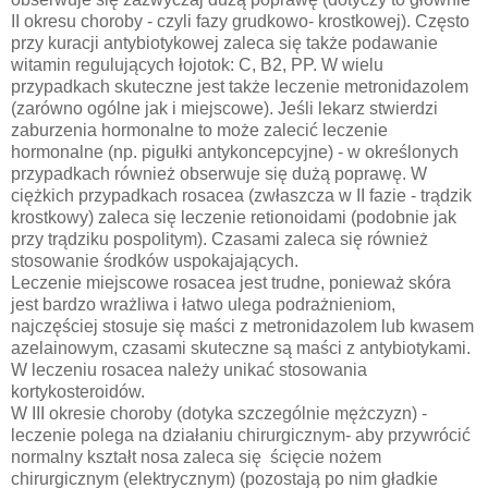
II okresu choroby - czyli fazy grudkowo- krostkowej). Często
przy kuracji antybiotykowej zaleca się także podawanie
witamin regulujących łojotok: C, B2, PP. W wielu
przypadkach skuteczne jest także leczenie metronidazolem
(zarówno ogólne jak i miejscowe). Jeśli lekarz stwierdzi
zaburzenia hormonalne to może zalecić leczenie
hormonalne (np. pigułki antykoncepcyjne) - w określonych
przypadkach również obserwuje się dużą poprawę. W
ciężkich przypadkach rosacea (zwłaszcza w II fazie - trądzik
krostkowy) zaleca się leczenie retionoidami (podobnie jak
przy trądziku pospolitym). Czasami zaleca się również
stosowanie środków uspokajających.
Leczenie miejscowe rosacea jest trudne, ponieważ skóra
jest bardzo wrażliwa i łatwo ulega podrażnieniom,
najczęściej stosuje się maści z metronidazolem lub kwasem
azelainowym, czasami skuteczne są maści z antybiotykami.
W leczeniu rosacea należy unikać stosowania
kortykosteroidów.
W III okresie choroby (dotyka szczególnie mężczyzn) -
leczenie polega na działaniu chirurgicznym- aby przywrócić
normalny kształt nosa zaleca się ścięcie nożem
chirurgicznym (elektrycznym) (pozostają po nim gładkie