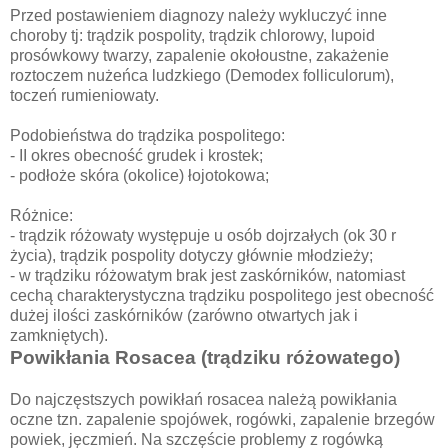
Przed postawieniem diagnozy należy wykluczyć inne
choroby tj: trądzik pospolity, trądzik chlorowy, lupoid
prosówkowy twarzy, zapalenie okołoustne, zakażenie
roztoczem nużeńca ludzkiego (Demodex folliculorum),
toczeń rumieniowaty.
Podobieństwa do trądzika pospolitego:
- II okres obecność grudek i krostek;
- podłoże skóra (okolice) łojotokowa;
Różnice:
- trądzik różowaty występuje u osób dojrzałych (ok 30 r
życia), trądzik pospolity dotyczy głównie młodzieży;
- w trądziku różowatym brak jest zaskórników, natomiast
cechą charakterystyczna trądziku pospolitego jest obecność
dużej ilości zaskórników (zarówno otwartych jak i
zamkniętych).
Powikłania Rosacea (trądziku różowatego)
Do najczęstszych powikłań rosacea należą powikłania
oczne tzn. zapalenie spojówek, rogówki, zapalenie brzegów
powiek, jęczmień. Na szczęście problemy z rogówką