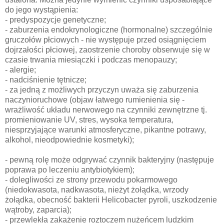
do jego wystąpienia:
- predyspozycje genetyczne;
- zaburzenia endokrynologiczne (hormonalne) szczególnie
gruczołów płciowych - nie występuje przed osiągnięciem
dojrzałości płciowej, zaostrzenie choroby obserwuje się w
czasie trwania miesiączki i podczas menopauzy;
- alergie;
- nadciśnienie tętnicze;
- za jedną z możliwych przyczyn uważa się zaburzenia
naczynioruchowe (objaw łatwego rumienienia się -
wrażliwość układu nerwowego na czynniki zewnętrzne tj.
promieniowanie UV, stres, wysoka temperatura,
niesprzyjające warunki atmosferyczne, pikantne potrawy,
alkohol, nieodpowiednie kosmetyki);
- pewną rolę może odgrywać czynnik bakteryjny (następuje
poprawa po leczeniu antybiotykiem);
- dolegliwości ze strony przewodu pokarmowego
(niedokwasota, nadkwasota, nieżyt żołądka, wrzody
żołądka, obecność bakterii Helicobacter pyroli, uszkodzenie
wątroby, zaparcia);
- przewlekła zakażenie roztoczem nużeńcem ludzkim