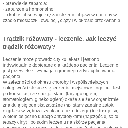
- przewlekłe zaparcia;
- zaburzenia hormonalne;
- u kobiet obserwuje się zaostrzenie objawów choroby w
czasie miesiączki, owulacji, ciąży i w okresie przekwitania;
Trądzik różowaty - leczenie. Jak leczyć
trądzik różowaty?
Leczenie może prowadzić tylko lekarz i jest ono
indywidualnie dobierane dla każdego pacjenta. Leczenie
jest przewlekłe i wymaga ogromnego zdyscyplinowania
pacjenta.
W zależności od okresu choroby i współistniejących
dolegliwości stosuje się leczenie miejscowe i ogólne. Jeśli
po konsultacji ze specjalistami (laryngologiem,
stomatologiem, ginekologiem) okaże się że w organizmie
znajdują się ogniska zakaźne (np. stany zapalne zatok,
migdałków, zębów czy układu rozrodczego) to stosuje się
wielomiesięczne kuracje antybiotykami (najczęściej są to
tetracykliny) i po takim leczeniu na skórze pacjenta
obserwuje się zazwyczaj dużą poprawę (dotyczy to głownie