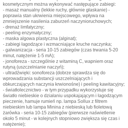
kosmetycznym można wykonywać następujące zabiegi:
- masaż manualny (lekkie ruchy, głównie głaskanie) -
poprawia stan ukrwienia miejscowego, wpływa na
zmniejszenie nasilenia zaburzeń naczynioruchowych;
- drenaż limfatyczny;
- peeling enzymatyczny;
- maska algowa plastyczna (alginat);
- zabiegi łagodzące i wzmacniające kruche naczynka;
- galwanizacja - seria 10-15 zabiegów (czas trwania 5-20
minut, natężenie 1-5 mA);
- jonoforeza - szczególnie z witaminą C, wapniem oraz
rutyną (uszczelnianie naczyń);
- ultradźwięki: sonoforeza (dobrze sprawdza się do
wprowadzania substancji uszczelniających i
obkurczających naczynia krwionośne) i peeling kawitacyjny;
- światłolecznictwo - w tym przypadku wykorzystuje się
światło niebieskie o działaniu uspokajającym i łagodzącym
pieczenie, hamuje rumień np. lampa Sollux z filtrem
niebieskim lub lampa Minina z niebieską lub fioletową
żarówka - seria 10-15 zabiegów (pierwsze naświetlenie
około 5 minut - w kolejnych stopniowo zwiększa się czas i
natężenie);