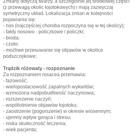
Zmiany dotyczą twarzy, a szczególnie jej środkowej części
(z przewagą okolic łojotokowych) i mają zazwyczaj
symetryczny układ. Lokalizacja zmian w kolejności
pojawiania się:
- nos (najczęściej choroba rozpoczyna się w tej okolicy);
- fałdy nosowo - policzkowe i policzki;
- broda;
- czoło;
- możliwe przesuwanie się objawów w okolice
podszczękowe;
Trądzik różowaty - rozpoznanie
Za rozpoznaniem rosacea przemawia:
- fazowość;
- wielopostaciowość zapalnych wykwitów;
- wzmożona nadpobudliwość naczyniowa;
- rozszerzenie naczyń;
- współistnienie objawów łojotoku;
- zaostrzenie (pogorszenie) w okresie wiosennym;
- ujemny wpływ gorąca i stresu;
- niska skuteczność leczenia;
- wiek pacjenta;