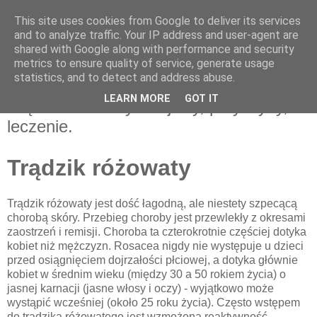
This site uses cookies from Google to deliver its services
and to analyze traffic. Your IP address and user-agent are
shared with Google along with performance and security
metrics to ensure quality of service, generate usage
statistics, and to detect and address abuse.
LEARN MORE
GOT IT
Trądzik różowaty - objawy, przyczyny,
leczenie.
Trądzik różowaty
Trądzik różowaty jest dość łagodną, ale niestety szpecącą
chorobą skóry. Przebieg choroby jest przewlekły z okresami
zaostrzeń i remisji. Choroba ta czterokrotnie częściej dotyka
kobiet niż mężczyzn. Rosacea nigdy nie występuje u dzieci
przed osiągnięciem dojrzałości płciowej, a dotyka głównie
kobiet w średnim wieku (między 30 a 50 rokiem życia) o
jasnej karnacji (jasne włosy i oczy) - wyjątkowo może
wystąpić wcześniej (około 25 roku życia). Często wstępem
do trądzika różowatego jest wzmożona reaktywność