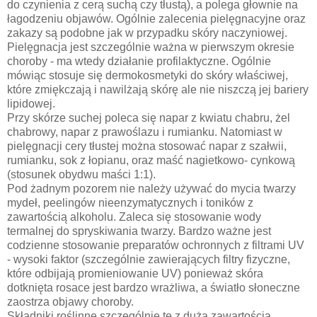
do czynienia z cerą suchą czy tłustą), a polega głownie na
łagodzeniu objawów. Ogólnie zalecenia pielęgnacyjne oraz
zakazy są podobne jak w przypadku skóry naczyniowej.
Pielęgnacja jest szczególnie ważna w pierwszym okresie
choroby - ma wtedy działanie profilaktyczne. Ogólnie
mówiąc stosuje się dermokosmetyki do skóry właściwej,
które zmiękczają i nawilżają skórę ale nie niszczą jej bariery
lipidowej.
Przy skórze suchej poleca się napar z kwiatu chabru, żel
chabrowy, napar z prawoślazu i rumianku. Natomiast w
pielęgnacji cery tłustej można stosować napar z szałwii,
rumianku, sok z łopianu, oraz maść nagietkowo- cynkową
(stosunek obydwu maści 1:1).
Pod żadnym pozorem nie należy używać do mycia twarzy
mydeł, peelingów nieenzymatycznych i toników z
zawartością alkoholu. Zaleca się stosowanie wody
termalnej do spryskiwania twarzy. Bardzo ważne jest
codzienne stosowanie preparatów ochronnych z filtrami UV
- wysoki faktor (szczególnie zawierających filtry fizyczne,
które odbijają promieniowanie UV) ponieważ skóra
dotknięta rosace jest bardzo wrażliwa, a światło słoneczne
zaostrza objawy choroby.
Składniki roślinne szczególnie te z dużą zawartością