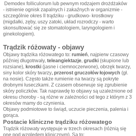
Demodex folliculorum lub pewnym rodzajem drożdżaków
- istnienie ognisk zapalnych i zakaźnych w organizmie -
szczególnie okres II trądziku - grudkowo- krostkowy
(migdałki, zęby, uszy zatoki, układ rozrodczy - warto
skonsultować się ze stomatologiem, laryngologiem i
ginekologiem).
Trądzik różowaty - objawy
Objawy trądzika różowatego to:
rumień
, najpierw czasowy
później długotrwały,
teleangiektazje
,
grudki
(skupione lub
rozsiane),
krostki
(jasne i ciemnoczerwone), obrzęk twarzy,
siny kolor skóry twarzy
, przerost gruczołów łojowych
(gł.
na nosie). Często także rumienie na twarzy są pokryte
drobnymi łuseczkami. Z czasem obserwuje się zgrubienie
skóry policzków. Tak naprawdę to objawy są uzależnione od
okresu choroby - są różne w zależności od tego z którym z 3
okresów mamy do czynienia.
Objawy podmiotowe to świąd, uczucie pieczenia, palenia i
gorąca.
Postacie kliniczne trądziku różowatego
Trądzik różowaty występuje w trzech okresach (różnią się
one pod względem klinicznym). Są to: