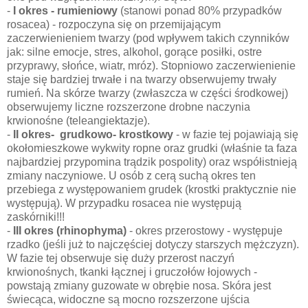
-
I okres - rumieniowy
(stanowi ponad 80% przypadków
rosacea) - rozpoczyna się on przemijającym
zaczerwienieniem twarzy (pod wpływem takich czynników
jak: silne emocje, stres, alkohol, gorące posiłki, ostre
przyprawy, słońce, wiatr, mróz). Stopniowo zaczerwienienie
staje się bardziej trwałe i na twarzy obserwujemy trwały
rumień. Na skórze twarzy (zwłaszcza w części środkowej)
obserwujemy liczne rozszerzone drobne naczynia
krwionośne (teleangiektazje).
-
II okres- grudkowo- krostkowy
- w fazie tej pojawiają się
okołomieszkowe wykwity ropne oraz grudki (właśnie ta faza
najbardziej przypomina trądzik pospolity) oraz współistnieją
zmiany naczyniowe. U osób z cerą suchą okres ten
przebiega z występowaniem grudek (krostki praktycznie nie
występują). W przypadku rosacea nie występują
zaskórniki!!!
-
III okres (rhinophyma)
- okres przerostowy - występuje
rzadko (jeśli już to najczęściej dotyczy starszych mężczyzn).
W fazie tej obserwuje się duży przerost naczyń
krwionośnych, tkanki łącznej i gruczołów łojowych -
powstają zmiany guzowate w obrębie nosa. Skóra jest
świecąca, widoczne są mocno rozszerzone ujścia