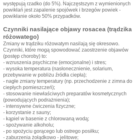
występują rzadko (do 5%). Najczęstszym z wymienionych
powikłań jest zapalenie spojówek i brzegów powiek -
powikłanie około 50% przypadków.
Czynniki nasilające objawy rosacea (trądzika
różowatego)
Zmiany w trądziku różowatym nasilają się okresowo.
Czynniki, które mogą spowodować zaostrzenie objawów
(postęp choroby) to:
- wzruszenia psychiczne (emocjonalne) i stres;
- wysoka temperatura (nasłonecznienie, solarium,
przebywanie w pobliżu źródła ciepła);
- nagłe zmiany temperatury (np. przechodzenie z zimna do
ciepłych pomieszczeń);
- stosowanie niewłaściwych preparatów kosmetycznych
(powodujących podrażnienia);
- intensywne ćwiczenia fizyczne;
- korzystanie z sauny;
- kąpiel w basenie z chlorowaną wodą;
- spożywanie alkoholu;
- po spożyciu gorącego lub ostrego posiłku;
- zaburzenia żołądkowo - jelitowe;