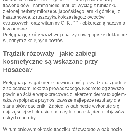
flawonoidów: hammamelis, malilot, wyciąg z rumianku,
zielonej herbaty miłorzębu japońskiego, arniki górskiej, z
kasztanowca, z ruszczyka kolczastego,z owoców
cytrusowych oraz witaminy C, K ,PP - obkurczają naczynia
krwionośne.
Pielęgnację skóry wrażliwej i naczyniowej opiszę dokładnie
w jednym z kolejnych postów.
Trądzik różowaty - jakie zabiegi
kosmetyczne są wskazane przy
Rosacea?
Pielęgnacja w gabinecie powinna być prowadzona zgodnie
z zaleceniami lekarza prowadzącego. Kosmetolog zawsze
powinien ściśle współpracować z lekarzem dermatologiem-
taka współpraca przynosi zawsze najlepsze rezultaty dla
stanu skóry pacjentki. Zabiegi w gabinecie wykonuje się
najczęściej w I okresie choroby lub po ustąpieniu objawów
ostrych choroby.
W rumieniowym okresie trądziku różowatego w gabinecie