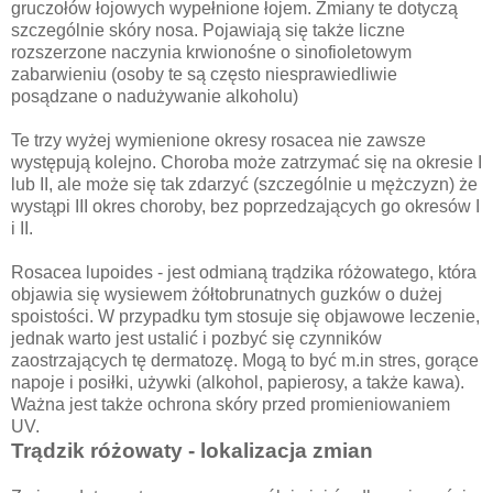
gruczołów łojowych wypełnione łojem. Zmiany te dotyczą
szczególnie skóry nosa. Pojawiają się także liczne
rozszerzone naczynia krwionośne o sinofioletowym
zabarwieniu (osoby te są często niesprawiedliwie
posądzane o nadużywanie alkoholu)
Te trzy wyżej wymienione okresy rosacea nie zawsze
występują kolejno. Choroba może zatrzymać się na okresie I
lub II, ale może się tak zdarzyć (szczególnie u mężczyzn) że
wystąpi III okres choroby, bez poprzedzających go okresów I
i II.
Rosacea lupoides - jest odmianą trądzika różowatego, która
objawia się wysiewem żółtobrunatnych guzków o dużej
spoistości. W przypadku tym stosuje się objawowe leczenie,
jednak warto jest ustalić i pozbyć się czynników
zaostrzających tę dermatozę. Mogą to być m.in stres, gorące
napoje i posiłki, używki (alkohol, papierosy, a także kawa).
Ważna jest także ochrona skóry przed promieniowaniem
UV.
Trądzik różowaty - lokalizacja zmian