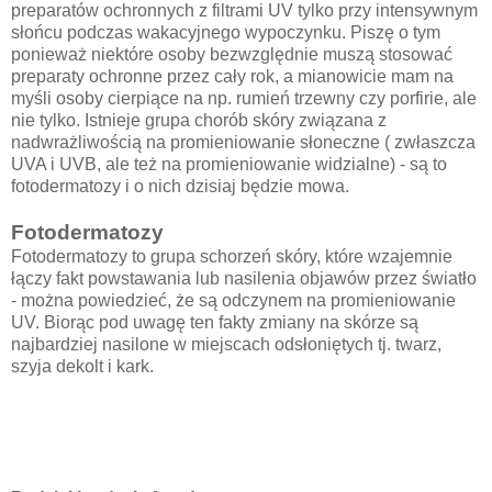
preparatów ochronnych z filtrami UV tylko przy intensywnym
słońcu podczas wakacyjnego wypoczynku. Piszę o tym
ponieważ niektóre osoby bezwzględnie muszą stosować
preparaty ochronne przez cały rok, a mianowicie mam na
myśli osoby cierpiące na np. rumień trzewny czy porfirie, ale
nie tylko. Istnieje grupa chorób skóry związana z
nadwrażliwością na promieniowanie słoneczne ( zwłaszcza
UVA i UVB, ale też na promieniowanie widzialne) - są to
fotodermatozy i o nich dzisiaj będzie mowa.
Fotodermatozy
Fotodermatozy to grupa schorzeń skóry, które wzajemnie
łączy fakt powstawania lub nasilenia objawów przez światło
- można powiedzieć, że są odczynem na promieniowanie
UV. Biorąc pod uwagę ten fakty zmiany na skórze są
najbardziej nasilone w miejscach odsłoniętych tj. twarz,
szyja dekolt i kark.