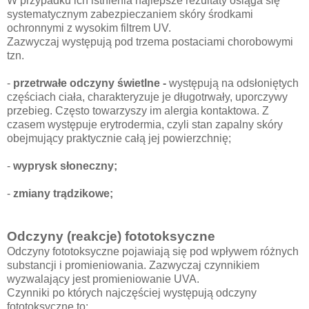
W przypadku ich istnienia najlepsze rezultaty osiąga się
systematycznym zabezpieczaniem skóry środkami
ochronnymi z wysokim filtrem UV.
Zazwyczaj występują pod trzema postaciami chorobowymi
tzn.
-
przetrwałe odczyny świetlne -
występują na odsłoniętych
częściach ciała, charakteryzuje je długotrwały, uporczywy
przebieg. Często towarzyszy im alergia kontaktowa. Z
czasem występuje erytrodermia, czyli stan zapalny skóry
obejmujący praktycznie całą jej powierzchnię;
-
wyprysk słoneczny;
-
zmiany trądzikowe;
Odczyny (reakcje) fototoksyczne
Odczyny fototoksyczne pojawiają się pod wpływem różnych
substancji i promieniowania. Zazwyczaj czynnikiem
wyzwalający jest promieniowanie UVA.
Czynniki po których najczęściej występują odczyny
fototoksyczne to: