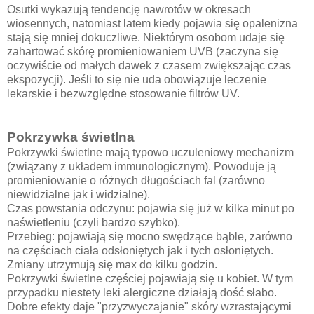
Osutki wykazują tendencję nawrotów w okresach
wiosennych, natomiast latem kiedy pojawia się opalenizna
stają się mniej dokuczliwe. Niektórym osobom udaje się
zahartować skórę promieniowaniem UVB (zaczyna się
oczywiście od małych dawek z czasem zwiększając czas
ekspozycji). Jeśli to się nie uda obowiązuje leczenie
lekarskie i bezwzględne stosowanie filtrów UV.
Pokrzywka świetlna
Pokrzywki świetlne mają typowo uczuleniowy mechanizm
(związany z układem immunologicznym). Powoduje ją
promieniowanie o różnych długościach fal (zarówno
niewidzialne jak i widzialne).
Czas powstania odczynu: pojawia się już w kilka minut po
naświetleniu (czyli bardzo szybko).
Przebieg: pojawiają się mocno swędzące bąble, zarówno
na częściach ciała odsłoniętych jak i tych osłoniętych.
Zmiany utrzymują się max do kilku godzin.
Pokrzywki świetlne częściej pojawiają się u kobiet. W tym
przypadku niestety leki alergiczne działają dość słabo.
Dobre efekty daje "przyzwyczajanie" skóry wzrastającymi