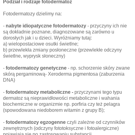
Podział i rodzaje fotodermatoz
Fotodermatozy dzielimy na:
-
nabyte idiopatyczne fotodermatozy
- przyczyny ich nie
są dokładnie poznane, diagnozowane są zarówno u
dorosłych jak i u dzieci. Wyróżniamy tutaj:
a) wielopostaciowe osutki świetlne;
b) przewlekła zmiany posłoneczne (przewlekłe odczyny
świetlne, wyprysk słoneczny)
-
fotodermatozy genetyczne
- np. schorzenie skóry zwane
skórą pergaminową- Xeroderma pigmentosa (zaburzenia
DNA)
-
fotodermatozy metaboliczne -
przyczynami tego typu
dermatoz są nieprawidłowości metaboliczne i wahania
biochemiczne w organizmie np. porfiria czy też pelagra
(spowodowana niedoborem witamin z grupy B);
-
fotodermatozy egzogenne
czyli zależne od czynników
zewnętrznych (odczyny fototoksyczne i fotoalergiczne)
pojawiają się po zastosowaniu substancji