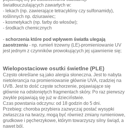
światłouczulających zawartych w:
- lekach (np. zawierające tetracykliny czy sulfonamidy),
roślinnych np. dziurawiec;
- kosmetykach (np. farby do włosów);
- środkach chemicznych
-
schorzenia które pod wpływem światła ulegają
zaostrzeniu
- np. rumień trzewny (LE)-promieniowanie UV
jest jednym z czynników prowokujących jej ujawnienie się;
Wielopostaciowe osutki świetlne (PLE)
Często określane są jako alergia słoneczna. Jest to nabyta
nietolerancja na promieniowanie głównie UVA, rzadziej na
UVB. Jest to dość częste schorzenie, pojawiające się
głównie na odsłoniętych fragmentach skóry. Po raz pierwszy
zwykle pojawiają się już w dzieciństwie.
Czas powstania odczynu: od 18 godzin do 5 dni.
Przebieg: choroba przybiera zazwyczaj postać wysypki
zwłaszcza na twarzy, mogą być również zmiany rumieniowe,
grudkowe i pęcherzykowe, którym towarzyszy silny świąd, a
nawet ból.