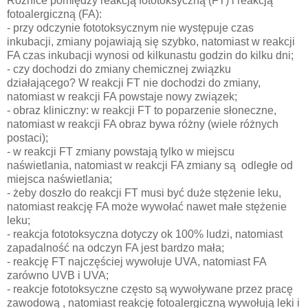
Różnice pomiędzy reakcją fototoksyczną (FT) i reakcją
fotoalergiczną (FA):
- przy odczynie fototoksycznym nie występuje czas
inkubacji, zmiany pojawiają się szybko, natomiast w reakcji
FA czas inkubacji wynosi od kilkunastu godzin do kilku dni;
- czy dochodzi do zmiany chemicznej związku
działającego? W reakcji FT nie dochodzi do zmiany,
natomiast w reakcji FA powstaje nowy związek;
- obraz kliniczny: w reakcji FT to poparzenie słoneczne,
natomiast w reakcji FA obraz bywa różny (wiele różnych
postaci);
- w reakcji FT zmiany powstają tylko w miejscu
naświetlania, natomiast w reakcji FA zmiany są odległe od
miejsca naświetlania;
- żeby doszło do reakcji FT musi być duże stężenie leku,
natomiast reakcję FA może wywołać nawet małe stężenie
leku;
- reakcja fototoksyczna dotyczy ok 100% ludzi, natomiast
zapadalność na odczyn FA jest bardzo mała;
- reakcję FT najczęściej wywołuje UVA, natomiast FA
zarówno UVB i UVA;
- reakcje fototoksyczne często są wywoływane przez pracę
zawodową , natomiast reakcję fotoalergiczną wywołują leki i