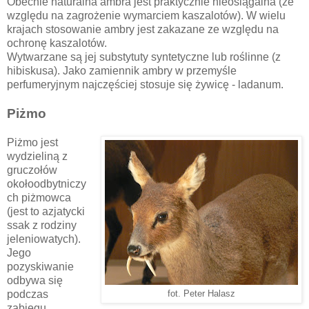
Obecnie naturalna ambra jest praktycznie nieosiągalna (ze
względu na zagrożenie wymarciem kaszalotów). W wielu
krajach stosowanie ambry jest zakazane ze względu na
ochronę kaszalotów.
Wytwarzane są jej substytuty syntetyczne lub roślinne (z
hibiskusa). Jako zamiennik ambry w przemyśle
perfumeryjnym najczęściej stosuje się żywicę - ladanum.
Piżmo
Piżmo jest
wydzieliną z
gruczołów
okołoodbytniczy
ch piżmowca
(jest to azjatycki
ssak z rodziny
jeleniowatych).
Jego
pozyskiwanie
odbywa się
podczas
fot. Peter Halasz
zabiegu