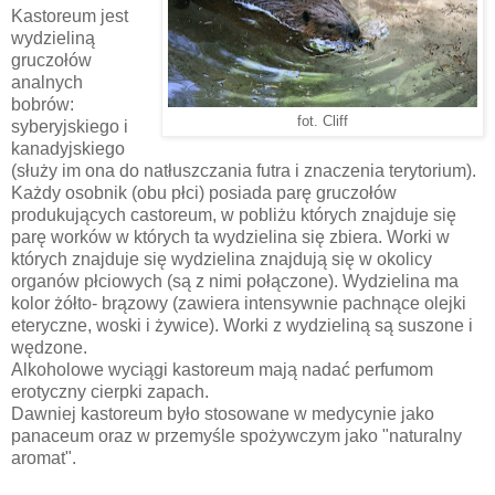
Kastoreum jest
wydzieliną
gruczołów
analnych
bobrów:
fot. Cliff
syberyjskiego i
kanadyjskiego
(służy im ona do natłuszczania futra i znaczenia terytorium).
Każdy osobnik (obu płci) posiada parę gruczołów
produkujących castoreum, w pobliżu których znajduje się
parę worków w których ta wydzielina się zbiera. Worki w
których znajduje się wydzielina znajdują się w okolicy
organów płciowych (są z nimi połączone). Wydzielina ma
kolor żółto- brązowy (zawiera intensywnie pachnące olejki
eteryczne, woski i żywice). Worki z wydzieliną są suszone i
wędzone.
Alkoholowe wyciągi kastoreum mają nadać perfumom
erotyczny cierpki zapach.
Dawniej kastoreum było stosowane w medycynie jako
panaceum oraz w przemyśle spożywczym jako "naturalny
aromat".