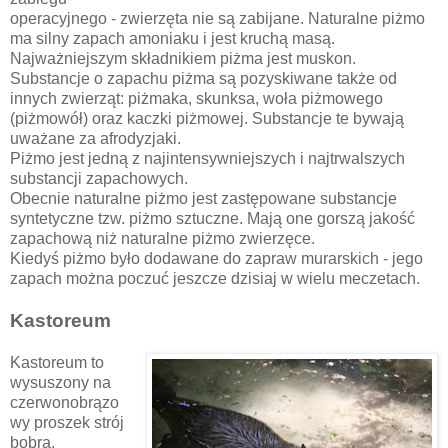
operacyjnego - zwierzęta nie są zabijane. Naturalne piżmo
ma silny zapach amoniaku i jest kruchą masą.
Najważniejszym składnikiem piżma jest muskon.
Substancje o zapachu piżma są pozyskiwane także od
innych zwierząt: piżmaka, skunksa, woła piżmowego
(piżmowół) oraz kaczki piżmowej. Substancje te bywają
uważane za afrodyzjaki.
Piżmo jest jedną z najintensywniejszych i najtrwalszych
substancji zapachowych.
Obecnie naturalne piżmo jest zastępowane substancje
syntetyczne tzw. piżmo sztuczne. Mają one gorszą jakość
zapachową niż naturalne piżmo zwierzęce.
Kiedyś piżmo było dodawane do zapraw murarskich - jego
zapach można poczuć jeszcze dzisiaj w wielu meczetach.
Kastoreum
Kastoreum to
wysuszony na
czerwonobrązo
wy proszek strój
bobra.