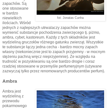
zapachów. Są
one stosowane
w bardzo
niewielkich
fot. Jonatas Cunha
ilościach. Wśród
jednych z najlepszych utrwalaczy zapachów można
wymienić substancje pochodzenia zwierzęcego tj. piżmo,
ambra, cybet, kastoreum. Każdy z tych składników jest
wydzieliną gruczołów różnego gatunku zwierząt. Wszystkie
te substancje łączy jedna cecha - bardzo mocny zapach
własny (niekoniecznie jest to zapach przyjemny - w mocnym
stężeniu pachną wręcz nieprzyjemnie). Ze względu na
trudność w pozyskiwaniu są one bardzo drogie i coraz
rzadziej stosowane w przemyśle perfumeryjnym (używane
zazwyczaj tylko przez renomowanych producentów perfum).
Ambra
Ambra jest
wydzieliną z
przewodu
pokarmowego