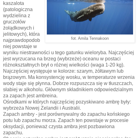
kaszalota
(patologiczna
wydzielina z
gruczołów
żołądkowych i
jelitowych), która
fot. Amila Tennakoon
najprawdopodob
niej powstaje w
wyniku niestrawności u tego gatunku wieloryba. Najczęściej
jest wyrzucana na brzeg (wybrzeże) oceanu w postaci
różnokształtnych brył o różnej wielkości (waga 1-20 kg).
Najczęściej występuje w kolorze: szarym, żółtawym lub
brązowym. Ma konsystencję wosku, w temperaturze wrzenia
wody staje się płynna. Dobrze rozpuszcza się w tłuszczach,
słabiej w alkoholu. Głównym składnikiem odpowiedzialnym
za zapach jest ambreina.
Ośrodkami w których najczęściej pozyskiwano ambrę były:
wybrzeża Nowej Zelandii i Australii.
Zapach ambry - jest porównywalny do zapachu końskiego
potu lub zapachu morza. Zapach ten powstaje w procesie
oksydacji, ponieważ czysta ambra jest pozbawiona
zapachu.