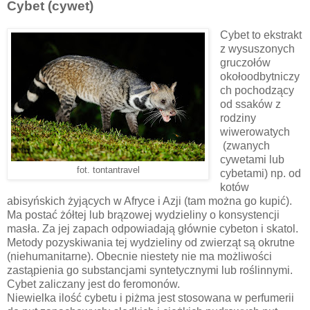
Cybet (cywet)
Cybet to ekstrakt
z wysuszonych
gruczołów
okołoodbytniczy
ch pochodzący
od ssaków z
rodziny
wiwerowatych
(zwanych
cywetami lub
fot. tontantravel
cybetami) np. od
kotów
abisyńskich żyjących w Afryce i Azji (tam można go kupić).
Ma postać żółtej lub brązowej wydzieliny o konsystencji
masła. Za jej zapach odpowiadają głównie cybeton i skatol.
Metody pozyskiwania tej wydzieliny od zwierząt są okrutne
(niehumanitarne). Obecnie niestety nie ma możliwości
zastąpienia go substancjami syntetycznymi lub roślinnymi.
Cybet zaliczany jest do feromonów.
Niewielka ilość cybetu i piżma jest stosowana w perfumerii