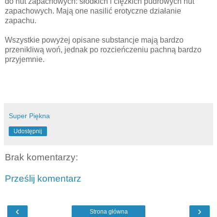
do nut zapachowych: słodkich i ciężkich pudrowych nut
zapachowych. Mają one nasilić erotyczne działanie
zapachu.
Wszystkie powyżej opisane substancje mają bardzo
przenikliwą woń, jednak po rozcieńczeniu pachną bardzo
przyjemnie.
Super Piękna
Udostępnij
Brak komentarzy:
Prześlij komentarz
‹
›
Strona główna