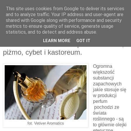
This site uses cookies from Google to deliver its services
and to analyze traffic. Your IP address and user-agent are
shared with Google along with performance and security
metrics to ensure quality of service, generate usage
statistics, and to detect and address abuse.
LEARN MORE
GOT IT
Naturalne utrwalacze zapachu - ambra,
piżmo, cybet i kastoreum.
Ogromna
większość
substancji
zapachowych
jakie stosuje się
w produkcji
perfum
pochodzi ze
świata
roślinnego - są
fot. Vetiver Aromatics
to głównie olejki
eteryczne,