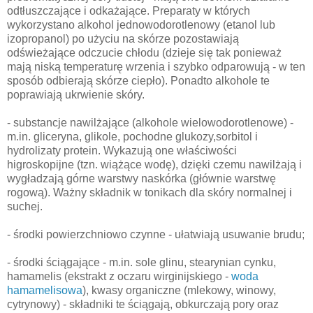
odtłuszczające i odkażające. Preparaty w których
wykorzystano alkohol jednowodorotlenowy (etanol lub
izopropanol) po użyciu na skórze pozostawiają
odświeżające odczucie chłodu (dzieje się tak ponieważ
mają niską temperaturę wrzenia i szybko odparowują - w ten
sposób odbierają skórze ciepło). Ponadto alkohole te
poprawiają ukrwienie skóry.
- substancje nawilżające (alkohole wielowodorotlenowe) -
m.in. gliceryna, glikole, pochodne glukozy,sorbitol i
hydrolizaty protein. Wykazują one właściwości
higroskopijne (tzn. wiążące wodę), dzięki czemu nawilżają i
wygładzają górne warstwy naskórka (głównie warstwę
rogową). Ważny składnik w tonikach dla skóry normalnej i
suchej.
- środki powierzchniowo czynne - ułatwiają usuwanie brudu;
- środki ściągające - m.in. sole glinu, stearynian cynku,
hamamelis (ekstrakt z oczaru wirginijskiego -
woda
hamamelisowa
), kwasy organiczne (mlekowy, winowy,
cytrynowy) - składniki te ściągają, obkurczają pory oraz