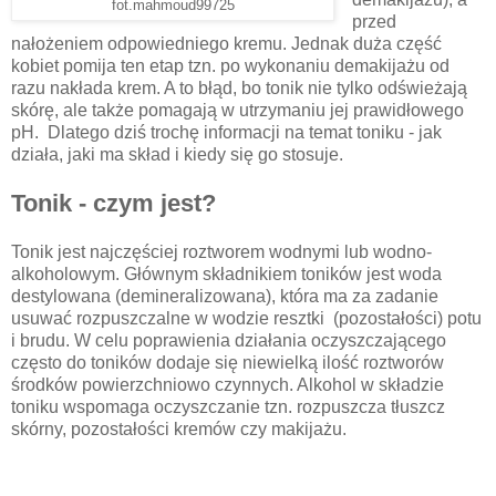
fot.mahmoud99725
przed
nałożeniem odpowiedniego kremu. Jednak duża część
kobiet pomija ten etap tzn. po wykonaniu demakijażu od
razu nakłada krem. A to błąd, bo tonik nie tylko odświeżają
skórę, ale także pomagają w utrzymaniu jej prawidłowego
pH. Dlatego dziś trochę informacji na temat toniku - jak
działa, jaki ma skład i kiedy się go stosuje.
Tonik - czym jest?
Tonik jest najczęściej roztworem wodnymi lub wodno-
alkoholowym. Głównym składnikiem toników jest woda
destylowana (demineralizowana), która ma za zadanie
usuwać rozpuszczalne w wodzie resztki (pozostałości) potu
i brudu. W celu poprawienia działania oczyszczającego
często do toników dodaje się niewielką ilość roztworów
środków powierzchniowo czynnych. Alkohol w składzie
toniku wspomaga oczyszczanie tzn. rozpuszcza tłuszcz
skórny, pozostałości kremów czy makijażu.