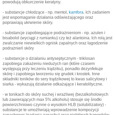
powodują obkurczenie keratyny.
- substancje chłodzące - np. mentol,
kamfora
. Ich zadaniem
jest wspomaganie działania odświeżającego oraz
poprawiają ukrwienie skóry.
- substancje zapobiegające podrażnieniom - np. azulen i
bisabolol (wyciągi z rumianku) czy też alantoina. Ich rolą jest
zwalczanie niewielkich ognisk zapalnych oraz łagodzenie
podrażnień skóry
- substancje o działaniu antyseptycznym - triklosan
zapobiega zakażeniu niedużych ran (które czasem
występują przy leczeniu trądziku), ponadto dezynfekuje
skórę i zapobiega tworzeniu się grudek i krostek. Inne
składniki toników do sery trądzikowej to kwas salicylowy i
siarka - wykazują działanie odkażające i keratolityczne.
- w tonikach do skóry suchej i wrażliwej (bezalkoholowych
lub zawierających max 5% alkoholu) stosuje się środki
powierzchniowo czynne o wysokim HLB (solubilizatory) -
substancje te umożliwiają wprowadzenie kompozycji
zapachowej (nadania zapachu) oraz niektórych barwników