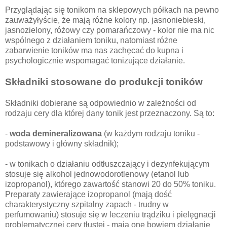
Przyglądając się tonikom na sklepowych półkach na pewno
zauważyłyście, że mają różne kolory np. jasnoniebieski,
jasnozielony, różowy czy pomarańczowy - kolor nie ma nic
wspólnego z działaniem toniku, natomiast różne
zabarwienie toników ma nas zachęcać do kupna i
psychologicznie wspomagać tonizujące działanie.
Składniki stosowane do produkcji toników
Składniki dobierane są odpowiednio w zależności od
rodzaju cery dla której dany tonik jest przeznaczony. Są to:
-
woda demineralizowana
(w każdym rodzaju toniku -
podstawowy i główny składnik);
- w tonikach o działaniu odtłuszczający i dezynfekującym
stosuje się alkohol jednowodorotlenowy (etanol lub
izopropanol), którego zawartość stanowi 20 do 50% toniku.
Preparaty zawierające izopropanol (mają dość
charakterystyczny szpitalny zapach - trudny w
perfumowaniu) stosuje się w leczeniu trądziku i pielęgnacji
problematycznej cery tłustej - mają one bowiem działanie