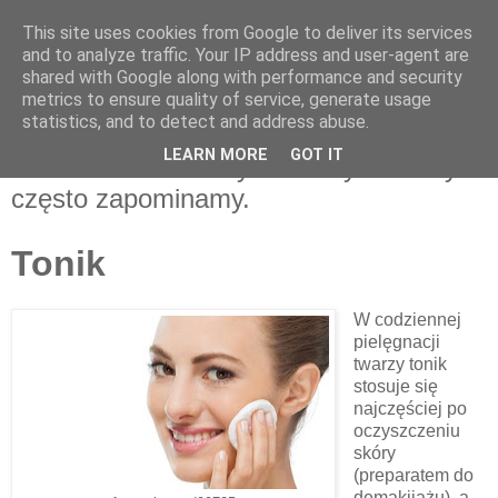
This site uses cookies from Google to deliver its services
and to analyze traffic. Your IP address and user-agent are
shared with Google along with performance and security
metrics to ensure quality of service, generate usage
statistics, and to detect and address abuse.
LEARN MORE
GOT IT
Tonik - niedoceniany kosmetyk o którym
często zapominamy.
Tonik
W codziennej
pielęgnacji
twarzy tonik
stosuje się
najczęściej po
oczyszczeniu
skóry
(preparatem do
demakijażu), a