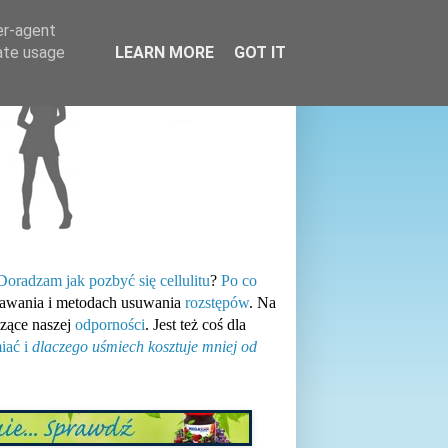
er-agent
rate usage
LEARN MORE
GOT IT
Doradzam jak pozbyć się cellulitu
?
Po co
tawania i metodach usuwania
rozstępów
. Na
zące naszej
odporności
. Jest też coś dla
iać i
dlaczego uśmiech kosztuje mniej od