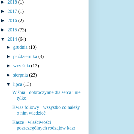
►
2018
(1)
►
2017
(1)
►
2016
(2)
►
2015
(73)
▼
2014
(64)
►
grudnia
(10)
►
października
(3)
►
września
(12)
►
sierpnia
(23)
▼
lipca
(13)
Wiśnia - dobroczynne dla serca i nie
tylko.
Kwas foliowy - wszystko co należy
o nim wiedzieć.
Kasze - właściwości
poszczególnych rodzajów kasz.
...