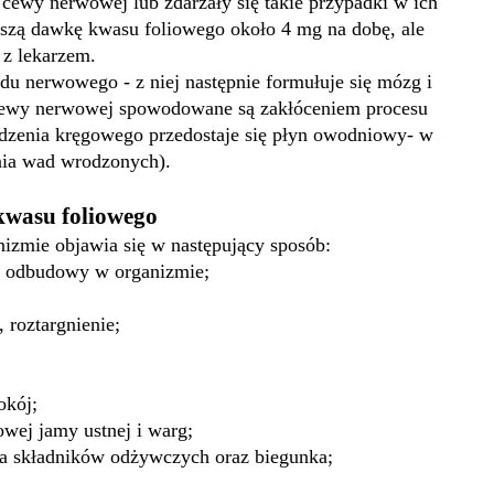
 cewy nerwowej lub zdarzały się takie przypadki w ich
szą dawkę kwasu foliowego około 4 mg na dobę, ale
 z lekarzem.
u nerwowego - z niej następnie formułuje się mózg i
ewy nerwowej spowodowane są zakłóceniem procesu
rdzenia kręgowego przedostaje się płyn owodniowy- w
nia wad wrodzonych).
kwasu foliowego
izmie objawia się w następujący sposób:
w odbudowy w organizmie;
 roztargnienie;
okój;
owej jamy ustnej i warg;
nia składników odżywczych oraz biegunka;