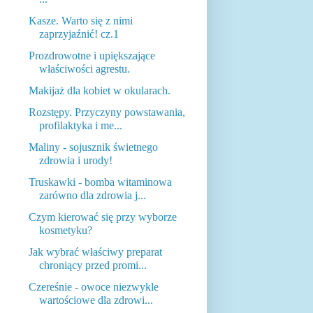
Kasze. Warto się z nimi
zaprzyjaźnić! cz.1
Prozdrowotne i upiększające
właściwości agrestu.
Makijaż dla kobiet w okularach.
Rozstępy. Przyczyny powstawania,
profilaktyka i me...
Maliny - sojusznik świetnego
zdrowia i urody!
Truskawki - bomba witaminowa
zarówno dla zdrowia j...
Czym kierować się przy wyborze
kosmetyku?
Jak wybrać właściwy preparat
chroniący przed promi...
Czereśnie - owoce niezwykle
wartościowe dla zdrowi...