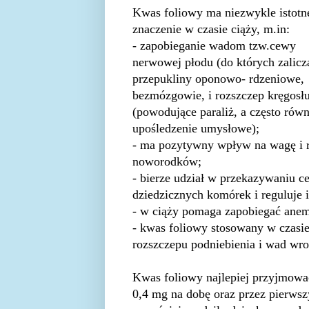
Kwas foliowy ma niezwykle istotn
znaczenie w czasie ciąży, m.in:
- zapobieganie wadom tzw.cewy
nerwowej płodu (do których zalic
przepukliny oponowo- rdzeniowe,
bezmózgowie, i rozszczep kręgosł
(powodujące paraliż, a często równ
upośledzenie umysłowe);
- ma pozytywny wpływ na wagę i 
noworodków;
- bierze udział w przekazywaniu c
dziedzicznych komórek i reguluje i
- w ciąży pomaga zapobiegać anemi
- kwas foliowy stosowany w czasie
rozszczepu podniebienia i wad wro
Kwas foliowy najlepiej przyjmowa
0,4 mg na dobę oraz przez pierwszy