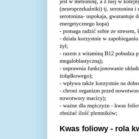
jest w metioninę, a z niej w kolej
(neuroprzekaźniki) tj. serotonina i
serotonina- uspokaja, gwarantuje d
energetycznego kopa)
- pomaga radzić sobie ze stresem, 
- działa korzystnie w zapobiegan
żył;
- razem z witaminą B12 pobudza p
megaloblastyczną);
- usprawnia funkcjonowanie układ
żołądkowego);
- wpływa także korzystnie na dobre
- chroni organizm przed nowotwor
nowotwory macicy);
- ważne dla mężczyzn - kwas foli
obniżać ilość plemników;
Kwas foliowy - rola k