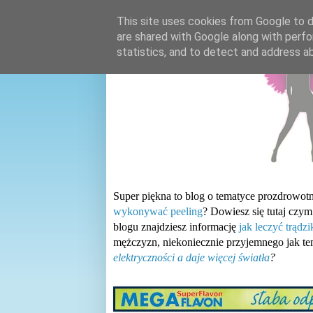
This site uses cookies from Google to de
are shared with Google along with perfo
statistics, and to detect and address a
Super piękna to blog o tematyce prozdrowotn
wykonywać peeling
? Dowiesz się tutaj czym
blogu znajdziesz informację
jak leczyć trądz
mężczyzn, niekoniecznie przyjemnego jak t
elektryczności a daje więcej światła
?