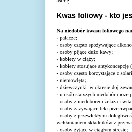
astmę.
Kwas foliowy - kto je
Na niedobór kwasu foliowego nar
- palacze;
- osoby często spożywające alkoho
- osoby pijące dużo kawy;
- kobiety w ciąży;
- kobiety stosujące antykoncepcję 
- osoby często korzystające z solar
- niemowlęta;
- dziewczynki w okresie dojrzewa
- u osób starszych niedobór może
- osoby z niedoborem żelaza i wit
- osoby zażywające leki przeciwp
- osoby z przewlekłymi dolegliw
wchłanianiem składników z przewo
- osoby żyjące w ciągłym stresie;