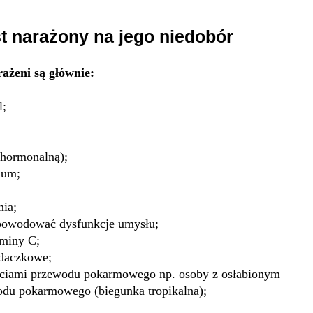
st narażony na jego niedobór
ażeni są głównie:
l;
(hormonalną);
ium;
nia;
 powodować dysfunkcje umysłu;
aminy C;
adaczkowe;
ościami przewodu pokarmowego np. osoby z osłabionym
du pokarmowego (biegunka tropikalna);