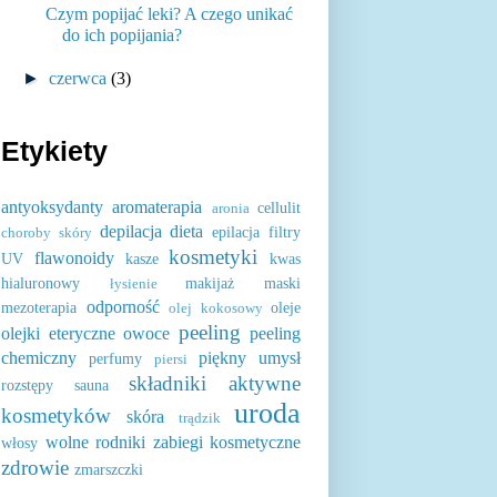
Czym popijać leki? A czego unikać
do ich popijania?
►
czerwca
(3)
Etykiety
antyoksydanty
aromaterapia
cellulit
aronia
depilacja
dieta
epilacja
filtry
choroby skóry
kosmetyki
flawonoidy
UV
kasze
kwas
hialuronowy
makijaż
maski
łysienie
odporność
mezoterapia
oleje
olej kokosowy
peeling
olejki eteryczne
owoce
peeling
chemiczny
piękny umysł
perfumy
piersi
składniki aktywne
rozstępy
sauna
uroda
kosmetyków
skóra
trądzik
wolne rodniki
zabiegi kosmetyczne
włosy
zdrowie
zmarszczki