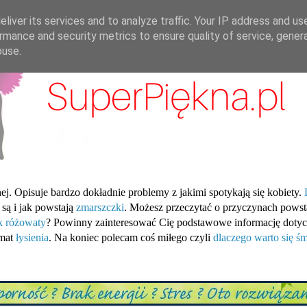
liver its services and to analyze traffic. Your IP address and us
rmance and security metrics to ensure quality of service, gene
buse.
ej. Opisuje bardzo dokładnie problemy z jakimi spotykają się kobiety.
 są i jak powstają
zmarszczki
. Możesz przeczytać o przyczynach pows
ik różowaty
? Powinny zainteresować Cię podstawowe informację dotyc
emat
łysienia
. Na koniec polecam coś miłego czyli
dlaczego warto się śm