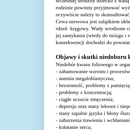
wcześniej urodziły dziecko z wadą
rodzinie powinny przyjmować wyż
oczywiście należy to skonsultować
Cewa nerwowa jest zalążkiem układ
rdzeń kręgowy. Wady wrodzone c
jej zamykania (wtedy do mózgu i 
konsekwencji dochodzi do powsta
Objawy i skutki niedoboru 
Niedobór kwasu foliowego w organ
- zahamowanie wzrostu i procesó
- anemia megaloblastyczna;
- bezsenność, problemy z pamięcią,
- problemy z koncentracją;
- ciągłe uczucie zmęczenia;
- depresja oraz stany lekowe i niep
- stany zapalne języka i błony śluz
- zaburzenia trawienia i wchłania
- kołatanie serca;