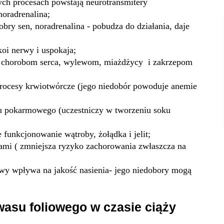
nych procesach powstają neurotransmitery
 noradrenalina;
obry sen, noradrenalina - pobudza do działania, daje
koi nerwy i uspokaja;
iu chorobom serca, wylewom, miażdżycy i zakrzepom
rocesy krwiotwórcze (jego niedobór powoduje anemie
u pokarmowego (uczestniczy w tworzeniu soku
 funkcjonowanie wątroby, żołądka i jelit;
ami ( zmniejsza ryzyko zachorowania zwłaszcza na
owy wpływa na jakość nasienia- jego niedobory mogą
wasu foliowego w czasie ciąży