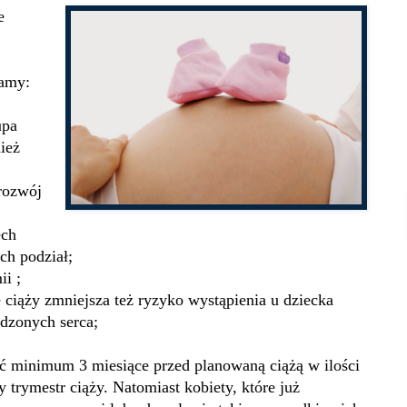
e
zamy:
upa
ież
rozwój
ech
ch podział;
i ;
 ciąży zmniejsza też ryzyko wystąpienia u dziecka
dzonych serca;
ć minimum 3 miesiące przed planowaną ciążą w ilości
 trymestr ciąży. Natomiast kobiety, które już