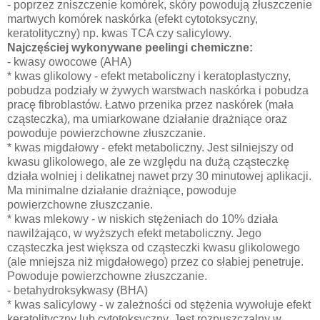
- poprzez zniszczenie komórek, skóry powodują złuszczenie
martwych komórek naskórka (efekt cytotoksyczny,
keratolityczny) np. kwas TCA czy salicylowy.
Najczęściej wykonywane peelingi chemiczne:
- kwasy owocowe (AHA)
* kwas glikolowy - efekt metaboliczny i keratoplastyczny,
pobudza podziały w żywych warstwach naskórka i pobudza
pracę fibroblastów. Łatwo przenika przez naskórek (mała
cząsteczka), ma umiarkowane działanie drażniące oraz
powoduje powierzchowne złuszczanie.
* kwas migdałowy - efekt metaboliczny. Jest silniejszy od
kwasu glikolowego, ale ze względu na dużą cząsteczkę
działa wolniej i delikatnej nawet przy 30 minutowej aplikacji.
Ma minimalne działanie drażniące, powoduje
powierzchowne złuszczanie.
* kwas mlekowy - w niskich stężeniach do 10% działa
nawilżająco, w wyższych efekt metaboliczny. Jego
cząsteczka jest większa od cząsteczki kwasu glikolowego
(ale mniejsza niż migdałowego) przez co słabiej penetruje.
Powoduje powierzchowne złuszczanie.
- betahydroksykwasy (BHA)
* kwas salicylowy - w zależności od stężenia wywołuje efekt
keratolityczny lub cytotoksyczny. Jest rozpuszczalny w