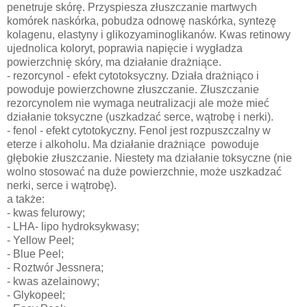
penetruje skórę. Przyspiesza złuszczanie martwych
komórek naskórka, pobudza odnowę naskórka, syntezę
kolagenu, elastyny i glikozyaminoglikanów. Kwas retinowy
ujednolica koloryt, poprawia napięcie i wygładza
powierzchnię skóry, ma działanie drażniące.
- rezorcynol - efekt cytotoksyczny. Działa drażniąco i
powoduje powierzchowne złuszczanie. Złuszczanie
rezorcynolem nie wymaga neutralizacji ale może mieć
działanie toksyczne (uszkadzać serce, wątrobę i nerki).
- fenol - efekt cytotokyczny. Fenol jest rozpuszczalny w
eterze i alkoholu. Ma działanie drażniące powoduje
głębokie złuszczanie. Niestety ma działanie toksyczne (nie
wolno stosować na duże powierzchnie, może uszkadzać
nerki, serce i wątrobę).
a także:
- kwas felurowy;
- LHA- lipo hydroksykwasy;
- Yellow Peel;
- Blue Peel;
- Roztwór Jessnera;
- kwas azelainowy;
- Glykopeel;