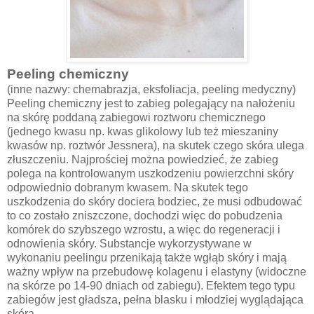
Peeling chemiczny
(inne nazwy: chemabrazja, eksfoliacja, peeling medyczny)
Peeling chemiczny jest to zabieg polegający na nałożeniu
na skórę poddaną zabiegowi roztworu chemicznego
(jednego kwasu np. kwas glikolowy lub też mieszaniny
kwasów np. roztwór Jessnera), na skutek czego skóra ulega
złuszczeniu. Najprościej można powiedzieć, że zabieg
polega na kontrolowanym uszkodzeniu powierzchni skóry
odpowiednio dobranym kwasem. Na skutek tego
uszkodzenia do skóry dociera bodziec, że musi odbudować
to co zostało zniszczone, dochodzi więc do pobudzenia
komórek do szybszego wzrostu, a więc do regeneracji i
odnowienia skóry. Substancje wykorzystywane w
wykonaniu peelingu przenikają także wgłąb skóry i mają
ważny wpływ na przebudowę kolagenu i elastyny (widoczne
na skórze po 14-90 dniach od zabiegu). Efektem tego typu
zabiegów jest gładsza, pełna blasku i młodziej wyglądająca
skóra.