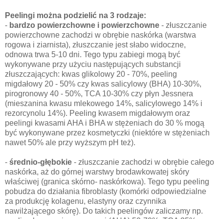
Peelingi można podzielić na 3 rodzaje:
-
bardzo powierzchowne i powierzchowne
- złuszczanie
powierzchowne zachodzi w obrębie naskórka (warstwa
rogowa i ziarnista), złuszczanie jest słabo widoczne,
odnowa trwa 5-10 dni. Tego typu zabiegi mogą być
wykonywane przy użyciu następujących substancji
złuszczających: kwas glikolowy 20 - 70%, peeling
migdałowy 20 - 50% czy kwas salicylowy (BHA) 10-30%,
pirogronowy 40 - 50%, TCA 10-30% czy płyn Jessnera
(mieszanina kwasu mlekowego 14%, salicylowego 14% i
rezorcynolu 14%). Peeling kwasem migdałowym oraz
peelingi kwasami AHA i BHA w stężeniach do 30 % mogą
być wykonywane przez kosmetyczki (niektóre w stężeniach
nawet 50% ale przy wyższym pH też).
-
średnio-głębokie
- złuszczanie zachodzi w obrębie całego
naskórka, aż do górnej warstwy brodawkowatej skóry
właściwej (granica skórno- naskórkowa). Tego typu peeling
pobudza do działania fibroblasty (komórki odpowiedzialne
za produkcję kolagenu, elastyny oraz czynnika
nawilżającego skórę). Do takich peelingów zaliczamy np.