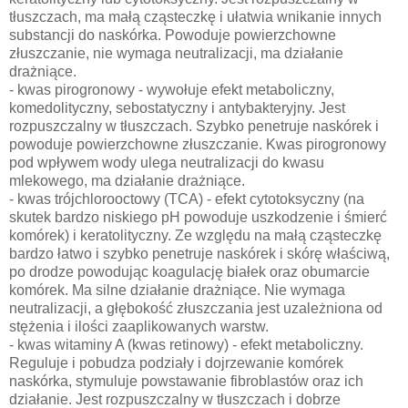
tłuszczach, ma małą cząsteczkę i ułatwia wnikanie innych
substancji do naskórka. Powoduje powierzchowne
złuszczanie, nie wymaga neutralizacji, ma działanie
drażniące.
- kwas pirogronowy - wywołuje efekt metaboliczny,
komedolityczny, sebostatyczny i antybakteryjny. Jest
rozpuszczalny w tłuszczach. Szybko penetruje naskórek i
powoduje powierzchowne złuszczanie. Kwas pirogronowy
pod wpływem wody ulega neutralizacji do kwasu
mlekowego, ma działanie drażniące.
- kwas trójchlorooctowy (TCA) - efekt cytotoksyczny (na
skutek bardzo niskiego pH powoduje uszkodzenie i śmierć
komórek) i keratolityczny. Ze względu na małą cząsteczkę
bardzo łatwo i szybko penetruje naskórek i skórę właściwą,
po drodze powodując koagulację białek oraz obumarcie
komórek. Ma silne działanie drażniące. Nie wymaga
neutralizacji, a głębokość złuszczania jest uzależniona od
stężenia i ilości zaaplikowanych warstw.
- kwas witaminy A (kwas retinowy) - efekt metaboliczny.
Reguluje i pobudza podziały i dojrzewanie komórek
naskórka, stymuluje powstawanie fibroblastów oraz ich
działanie. Jest rozpuszczalny w tłuszczach i dobrze