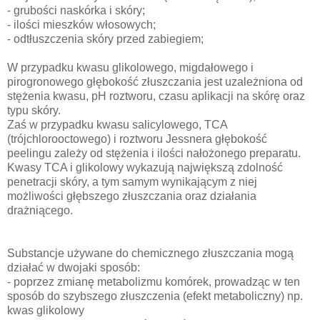
- grubości naskórka i skóry;
- ilości mieszków włosowych;
- odtłuszczenia skóry przed zabiegiem;
W przypadku kwasu glikolowego, migdałowego i
pirogronowego głębokość złuszczania jest uzależniona od
stężenia kwasu, pH roztworu, czasu aplikacji na skórę oraz
typu skóry.
Zaś w przypadku kwasu salicylowego, TCA
(trójchlorooctowego) i roztworu Jessnera głębokość
peelingu zależy od stężenia i ilości nałożonego preparatu.
Kwasy TCA i glikolowy wykazują największą zdolność
penetracji skóry, a tym samym wynikającym z niej
możliwości głębszego złuszczania oraz działania
drażniącego.
Substancje używane do chemicznego złuszczania mogą
działać w dwojaki sposób:
- poprzez zmianę metabolizmu komórek, prowadząc w ten
sposób do szybszego złuszczenia (efekt metaboliczny) np.
kwas glikolowy