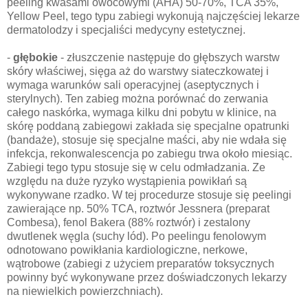
peeling kwasami owocowymi (AHA) 50-70%, TCA 35%,
Yellow Peel, tego typu zabiegi wykonują najczęściej lekarze
dermatolodzy i specjaliści medycyny estetycznej.
-
głębokie
- złuszczenie następuje do głębszych warstw
skóry właściwej, sięga aż do warstwy siateczkowatej i
wymaga warunków sali operacyjnej (aseptycznych i
sterylnych). Ten zabieg można porównać do zerwania
całego naskórka, wymaga kilku dni pobytu w klinice, na
skórę poddaną zabiegowi zakłada się specjalne opatrunki
(bandaże), stosuje się specjalne maści, aby nie wdała się
infekcja, rekonwalescencja po zabiegu trwa około miesiąc.
Zabiegi tego typu stosuje się w celu odmładzania. Ze
względu na duże ryzyko wystąpienia powikłań są
wykonywane rzadko. W tej procedurze stosuje się peelingi
zawierające np. 50% TCA, roztwór Jessnera (preparat
Combesa), fenol Bakera (88% roztwór) i zestalony
dwutlenek węgla (suchy lód). Po peelingu fenolowym
odnotowano powikłania kardiologiczne, nerkowe,
wątrobowe (zabiegi z użyciem preparatów toksycznych
powinny być wykonywane przez doświadczonych lekarzy
na niewielkich powierzchniach).